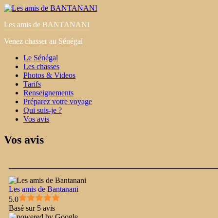
Les amis de BANTANANI
Venez chasser au Sénégal
Le Sénégal
Les chasses
Photos & Videos
Tarifs
Renseignements
Préparez votre voyage
Qui suis-je ?
Vos avis
Vos avis
Les amis de Bantanani
5.0
Basé sur 5 avis